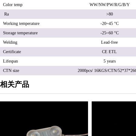
Color temp
WW/NW/PW/R/G/B/Y
Ra
>80
Working temperature
-20~45 °
C
Storage temperature
-25~60
°
C
Welding
Lead-free
Certificate
CE ETL
Lifespan
5 years
CTN size
2000pcs/ 16KGS/CTN/52*37*2
相关产品