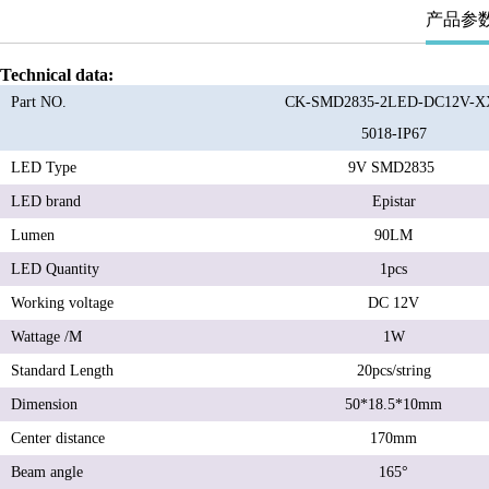
产品参
Technical data
:
Part NO.
CK-SMD2835-2LED-DC12V-X
5018-IP67
LED Type
9V SMD2835
LED brand
Epistar
Lumen
90LM
LED Quantity
1pcs
Working voltage
DC 12V
Wattage /M
1W
Standard Length
20pcs/string
Dimension
50*18.5*10mm
Center distance
170mm
Beam angle
165°